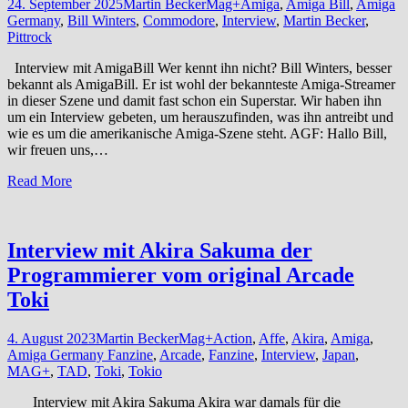
24. September 2025
Martin Becker
Mag+
Amiga
,
Amiga Bill
,
Amiga
Germany
,
Bill Winters
,
Commodore
,
Interview
,
Martin Becker
,
Pittrock
Interview mit AmigaBill Wer kennt ihn nicht? Bill Winters, besser
bekannt als AmigaBill. Er ist wohl der bekannteste Amiga-Streamer
in dieser Szene und damit fast schon ein Superstar. Wir haben ihn
um ein Interview gebeten, um herauszufinden, was ihn antreibt und
wie es um die amerikanische Amiga-Szene steht. AGF: Hallo Bill,
wir freuen uns,…
Read More
Interview mit Akira Sakuma der
Programmierer vom original Arcade
Toki
4. August 2023
Martin Becker
Mag+
Action
,
Affe
,
Akira
,
Amiga
,
Amiga Germany Fanzine
,
Arcade
,
Fanzine
,
Interview
,
Japan
,
MAG+
,
TAD
,
Toki
,
Tokio
Interview mit Akira Sakuma Akira war damals für die