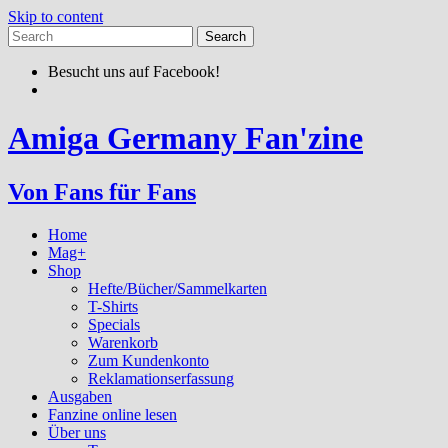
Skip to content
Besucht uns auf Facebook!
Amiga Germany Fan'zine
Von Fans für Fans
Home
Mag+
Shop
Hefte/Bücher/Sammelkarten
T-Shirts
Specials
Warenkorb
Zum Kundenkonto
Reklamationserfassung
Ausgaben
Fanzine online lesen
Über uns