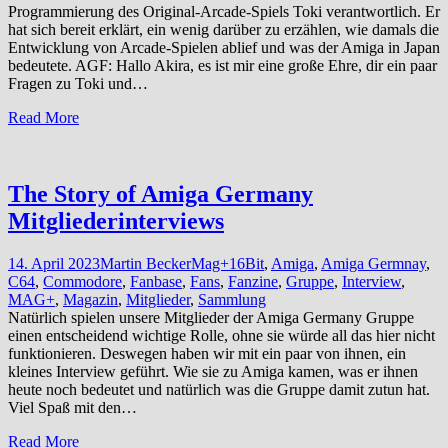
Programmierung des Original-Arcade-Spiels Toki verantwortlich. Er
hat sich bereit erklärt, ein wenig darüber zu erzählen, wie damals die
Entwicklung von Arcade-Spielen ablief und was der Amiga in Japan
bedeutete. AGF: Hallo Akira, es ist mir eine große Ehre, dir ein paar
Fragen zu Toki und…
Read More
The Story of Amiga Germany
Mitgliederinterviews
14. April 2023
Martin Becker
Mag+
16Bit
,
Amiga
,
Amiga Germnay
,
C64
,
Commodore
,
Fanbase
,
Fans
,
Fanzine
,
Gruppe
,
Interview
,
MAG+
,
Magazin
,
Mitglieder
,
Sammlung
Natürlich spielen unsere Mitglieder der Amiga Germany Gruppe
einen entscheidend wichtige Rolle, ohne sie würde all das hier nicht
funktionieren. Deswegen haben wir mit ein paar von ihnen, ein
kleines Interview geführt. Wie sie zu Amiga kamen, was er ihnen
heute noch bedeutet und natürlich was die Gruppe damit zutun hat.
Viel Spaß mit den…
Read More