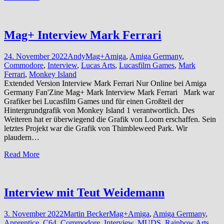
Mag+ Interview Mark Ferrari
24. November 2022
Andy
Mag+
Amiga
,
Amiga Germany
,
Commodore
,
Interview
,
Lucas Arts
,
Lucasfilm Games
,
Mark
Ferrari
,
Monkey Island
Extended Version Interview Mark Ferrari Nur Online bei Amiga
Germany Fan'Zine Mag+ Mark Interview Mark Ferrari Mark war
Grafiker bei Lucasfilm Games und für einen Großteil der
Hintergrundgrafik von Monkey Island 1 verantwortlich. Des
Weiteren hat er überwiegend die Grafik von Loom erschaffen. Sein
letztes Projekt war die Grafik von Thimbleweed Park. Wir
plaudern…
Read More
Interview mit Teut Weidemann
3. November 2022
Martin Becker
Mag+
Amiga
,
Amiga Germany
,
Apprentice
,
C64
,
Commodore
,
Interview
,
MUDS
,
Rainbow Arts
,