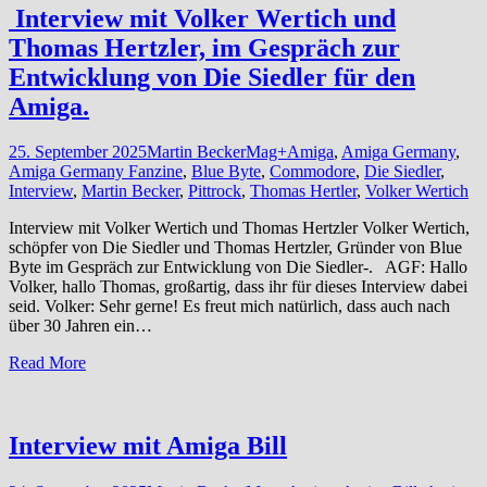
Interview mit Volker Wertich und
Thomas Hertzler, im Gespräch zur
Entwicklung von Die Siedler für den
Amiga.
25. September 2025
Martin Becker
Mag+
Amiga
,
Amiga Germany
,
Amiga Germany Fanzine
,
Blue Byte
,
Commodore
,
Die Siedler
,
Interview
,
Martin Becker
,
Pittrock
,
Thomas Hertler
,
Volker Wertich
Interview mit Volker Wertich und Thomas Hertzler Volker Wertich,
schöpfer von Die Siedler und Thomas Hertzler, Gründer von Blue
Byte im Gespräch zur Entwicklung von Die Siedler-. AGF: Hallo
Volker, hallo Thomas, großartig, dass ihr für dieses Interview dabei
seid. Volker: Sehr gerne! Es freut mich natürlich, dass auch nach
über 30 Jahren ein…
Read More
Interview mit Amiga Bill