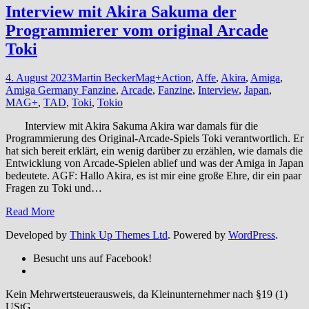
Interview mit Akira Sakuma der
Programmierer vom original Arcade
Toki
4. August 2023
Martin Becker
Mag+
Action
,
Affe
,
Akira
,
Amiga
,
Amiga Germany Fanzine
,
Arcade
,
Fanzine
,
Interview
,
Japan
,
MAG+
,
TAD
,
Toki
,
Tokio
Interview mit Akira Sakuma Akira war damals für die
Programmierung des Original-Arcade-Spiels Toki verantwortlich. Er
hat sich bereit erklärt, ein wenig darüber zu erzählen, wie damals die
Entwicklung von Arcade-Spielen ablief und was der Amiga in Japan
bedeutete. AGF: Hallo Akira, es ist mir eine große Ehre, dir ein paar
Fragen zu Toki und…
Read More
Developed by
Think Up Themes Ltd
. Powered by
WordPress
.
Besucht uns auf Facebook!
Kein Mehrwertsteuerausweis, da Kleinunternehmer nach §19 (1)
UStG.