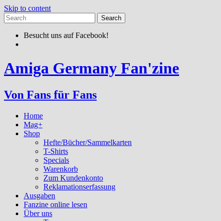
Skip to content
Besucht uns auf Facebook!
Amiga Germany Fan'zine
Von Fans für Fans
Home
Mag+
Shop
Hefte/Bücher/Sammelkarten
T-Shirts
Specials
Warenkorb
Zum Kundenkonto
Reklamationserfassung
Ausgaben
Fanzine online lesen
Über uns