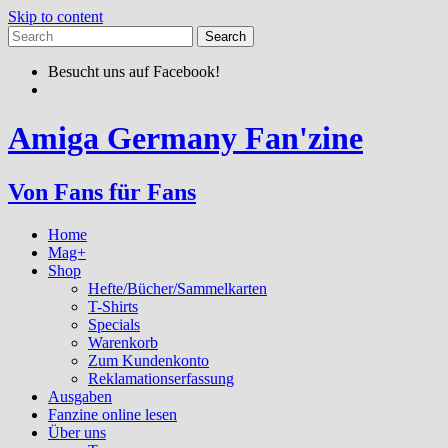
Skip to content
Besucht uns auf Facebook!
Amiga Germany Fan'zine
Von Fans für Fans
Home
Mag+
Shop
Hefte/Bücher/Sammelkarten
T-Shirts
Specials
Warenkorb
Zum Kundenkonto
Reklamationserfassung
Ausgaben
Fanzine online lesen
Über uns