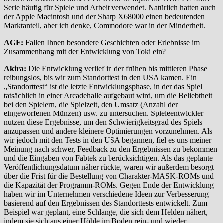
Serie häufig für Spiele und Arbeit verwendet. Natürlich hatten auch
der Apple Macintosh und der Sharp X68000 einen bedeutenden
Marktanteil, aber ich denke, Commodore war in der Minderheit.
AGF:
Fallen Ihnen besondere Geschichten oder Erlebnisse im
Zusammenhang mit der Entwicklung von Toki ein?
Akira:
Die Entwicklung verlief in der frühen bis mittleren Phase
reibungslos, bis wir zum Standorttest in den USA kamen. Ein
„Standorttest“ ist die letzte Entwicklungsphase, in der das Spiel
tatsächlich in einer Arcadehalle aufgebaut wird, um die Beliebtheit
bei den Spielern, die Spielzeit, den Umsatz (Anzahl der
eingeworfenen Münzen) usw. zu untersuchen. Spieleentwickler
nutzen diese Ergebnisse, um den Schwierigkeitsgrad des Spiels
anzupassen und andere kleinere Optimierungen vorzunehmen. Als
wir jedoch mit den Tests in den USA begannen, fiel es uns meiner
Meinung nach schwer, Feedback zu den Ergebnissen zu bekommen
und die Eingaben von Fabtek zu berücksichtigen. Als das geplante
Veröffentlichungsdatum näher rückte, waren wir außerdem besorgt
über die Frist für die Bestellung von Charakter-MASK-ROMs und
die Kapazität der Programm-ROMs. Gegen Ende der Entwicklung
haben wir im Unternehmen verschiedene Ideen zur Verbesserung
basierend auf den Ergebnissen des Standorttests entwickelt. Zum
Beispiel war geplant, eine Schlange, die sich dem Helden nähert,
indem sie sich aus einer Höhle im Boden rein- und wieder