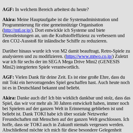
AGF:
In welchem Bereich arbeitest du heute?
Akira:
Meine Hauptaufgabe ist die Systemadministration und
Programmierung für eine gemeinnützige Organisation
(
http://mtl.or.jp/
). Dort entwickle ich Systeme und biete
Dienstleistungen an, um die Kraftstoffeffizienz zu verbessern und
den CO2-Ausstoß für inländische Schiffe zu reduzieren.
Darüber hinaus wurde ich von M2 damit beauftragt, Retro-Spiele zu
analysieren und zu modifizieren. (
https://www.mtwo.co.jp/
) Zuletzt
war ich für sechs der im SEGA Mega Drive Mini2 (GENESIS
Mini2) integrierten Spiele verantwortlich.
AGF:
Vielen Dank für deine Zeit. Es ist eine große Ehre, dass du
mit Toki ein hervorragendes Spiel geschaffen hast. Auch heute noch
ist es in Deutschland bekannt und beliebt.
Akira:
Danke auch dir! Ich bin wirklich dankbar und stolz, dass das
Spiel, das wir vor mehr als 30 Jahren entwickelt haben, immer noch
bei Spielern auf der ganzen Welt in Erinnerung geblieben ist und
beliebt ist. Dank TOKI habe ich über soziale Netzwerke
Freundschaften mit Menschen auf der ganzen Welt geschlossen. Ich
hoffe, dass sie TOKI auch in Zukunft niemals vergessen werden.
Abschließend möchte ich mich für diese besondere Gelegenheit