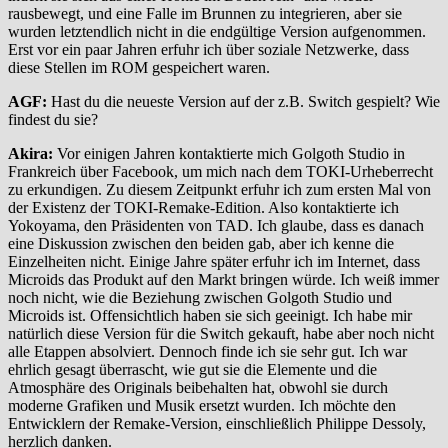
rausbewegt, und eine Falle im Brunnen zu integrieren, aber sie
wurden letztendlich nicht in die endgültige Version aufgenommen.
Erst vor ein paar Jahren erfuhr ich über soziale Netzwerke, dass
diese Stellen im ROM gespeichert waren.
AGF:
Hast du die neueste Version auf der z.B. Switch gespielt? Wie
findest du sie?
Akira:
Vor einigen Jahren kontaktierte mich Golgoth Studio in
Frankreich über Facebook, um mich nach dem TOKI-Urheberrecht
zu erkundigen. Zu diesem Zeitpunkt erfuhr ich zum ersten Mal von
der Existenz der TOKI-Remake-Edition. Also kontaktierte ich
Yokoyama, den Präsidenten von TAD. Ich glaube, dass es danach
eine Diskussion zwischen den beiden gab, aber ich kenne die
Einzelheiten nicht. Einige Jahre später erfuhr ich im Internet, dass
Microids das Produkt auf den Markt bringen würde. Ich weiß immer
noch nicht, wie die Beziehung zwischen Golgoth Studio und
Microids ist. Offensichtlich haben sie sich geeinigt. Ich habe mir
natürlich diese Version für die Switch gekauft, habe aber noch nicht
alle Etappen absolviert. Dennoch finde ich sie sehr gut. Ich war
ehrlich gesagt überrascht, wie gut sie die Elemente und die
Atmosphäre des Originals beibehalten hat, obwohl sie durch
moderne Grafiken und Musik ersetzt wurden. Ich möchte den
Entwicklern der Remake-Version, einschließlich Philippe Dessoly,
herzlich danken.