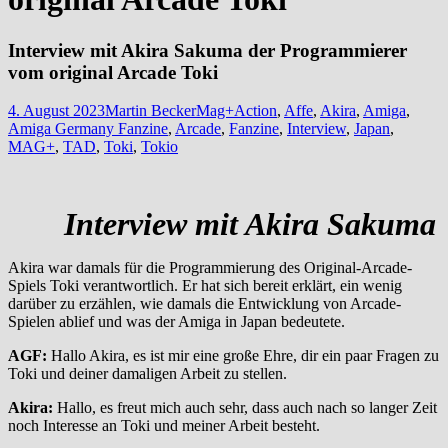
Interview mit Akira Sakuma der Programmierer
vom original Arcade Toki
4. August 2023
Martin Becker
Mag+
Action
,
Affe
,
Akira
,
Amiga
,
Amiga Germany Fanzine
,
Arcade
,
Fanzine
,
Interview
,
Japan
,
MAG+
,
TAD
,
Toki
,
Tokio
Interview mit Akira Sakuma
Akira war damals für die Programmierung des Original-Arcade-
Spiels Toki verantwortlich. Er hat sich bereit erklärt, ein wenig
darüber zu erzählen, wie damals die Entwicklung von Arcade-
Spielen ablief und was der Amiga in Japan bedeutete.
AGF:
Hallo Akira, es ist mir eine große Ehre, dir ein paar Fragen zu
Toki und deiner damaligen Arbeit zu stellen.
Akira:
Hallo, es freut mich auch sehr, dass auch nach so langer Zeit
noch Interesse an Toki und meiner Arbeit besteht.