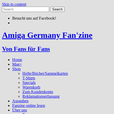
Skip to content
Besucht uns auf Facebook!
Amiga Germany Fan'zine
Von Fans für Fans
Home
Mag+
Shop
Hefte/Bücher/Sammelkarten
T-Shirts
Specials
Warenkorb
Zum Kundenkonto
Reklamationserfassung
Ausgaben
Fanzine online lesen
Über uns