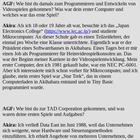
AGF:
Wie bist du damals zum Programmieren und Entwickeln von
Videospielen gekommen? Was war dein erster Computer und
welches war das erste Spiel?
Akira
: Als ich 18 oder 19 Jahre alt war, besuchte ich das „Japan
Electronics College“ (
https://www.jec.ac.jp/
) und studierte
Mikrocomputer. An dieser Schule gab es einen Teilzeitlehrer, der
einmal pro Woche eine Klasse unterrichtete. Eigentlich war er der
Präsident eines Softwarehauses in Akihabara. Eines Tages bot er mir
einen Job als Programmierer für Heimvideospielkonsolen an. Das
war der Beginn meiner Karriere in der Videospielentwicklung. Mein
erster Computer, den ich 1981 gekauft habe, war ein NEC PC-6001.
Aber ich interessierte mich schon vorher für Mikrocomputer, und ich
glaube, mein erstes Spiel war „Star Trek“, das in einem
Computerladen in Akihabara entstand und in Tiny Basic
programmiert wurde.
AGF:
Wie bist du zur TAD Corporation gekommen, und was
waren deine ersten Spiele und Aufgaben?
Akira:
Ich verließ Data East im Juni 1988, weil das Unternehmen
sich weigerte, neue Hardware und Steuerungsmethoden
einzuführen. Ich erhielt Angebote von mehreren Unternehmen, die