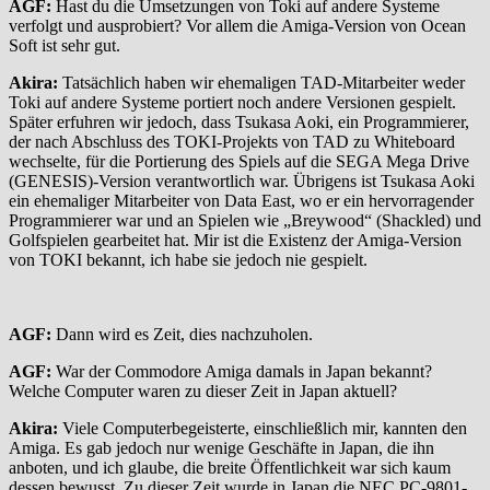
AGF:
Hast du die Umsetzungen von Toki auf andere Systeme
verfolgt und ausprobiert? Vor allem die Amiga-Version von Ocean
Soft ist sehr gut.
Akira:
Tatsächlich haben wir ehemaligen TAD-Mitarbeiter weder
Toki auf andere Systeme portiert noch andere Versionen gespielt.
Später erfuhren wir jedoch, dass Tsukasa Aoki, ein Programmierer,
der nach Abschluss des TOKI-Projekts von TAD zu Whiteboard
wechselte, für die Portierung des Spiels auf die SEGA Mega Drive
(GENESIS)-Version verantwortlich war. Übrigens ist Tsukasa Aoki
ein ehemaliger Mitarbeiter von Data East, wo er ein hervorragender
Programmierer war und an Spielen wie „Breywood“ (Shackled) und
Golfspielen gearbeitet hat. Mir ist die Existenz der Amiga-Version
von TOKI bekannt, ich habe sie jedoch nie gespielt.
AGF:
Dann wird es Zeit, dies nachzuholen.
AGF:
War der Commodore Amiga damals in Japan bekannt?
Welche Computer waren zu dieser Zeit in Japan aktuell?
Akira:
Viele Computerbegeisterte, einschließlich mir, kannten den
Amiga. Es gab jedoch nur wenige Geschäfte in Japan, die ihn
anboten, und ich glaube, die breite Öffentlichkeit war sich kaum
dessen bewusst. Zu dieser Zeit wurde in Japan die NEC PC-9801-