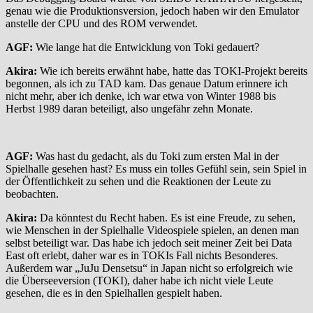
genau wie die Produktionsversion, jedoch haben wir den Emulator
anstelle der CPU und des ROM verwendet.
AGF:
Wie lange hat die Entwicklung von Toki gedauert?
Akira:
Wie ich bereits erwähnt habe, hatte das TOKI-Projekt bereits
begonnen, als ich zu TAD kam. Das genaue Datum erinnere ich
nicht mehr, aber ich denke, ich war etwa von Winter 1988 bis
Herbst 1989 daran beteiligt, also ungefähr zehn Monate.
AGF:
Was hast du gedacht, als du Toki zum ersten Mal in der
Spielhalle gesehen hast? Es muss ein tolles Gefühl sein, sein Spiel in
der Öffentlichkeit zu sehen und die Reaktionen der Leute zu
beobachten.
Akira:
Da könntest du Recht haben. Es ist eine Freude, zu sehen,
wie Menschen in der Spielhalle Videospiele spielen, an denen man
selbst beteiligt war. Das habe ich jedoch seit meiner Zeit bei Data
East oft erlebt, daher war es in TOKIs Fall nichts Besonderes.
Außerdem war „JuJu Densetsu“ in Japan nicht so erfolgreich wie
die Überseeversion (TOKI), daher habe ich nicht viele Leute
gesehen, die es in den Spielhallen gespielt haben.