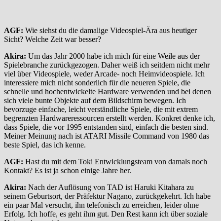
AGF:
Wie siehst du die damalige Videospiel-Ära aus heutiger
Sicht? Welche Zeit war besser?
Akira:
Um das Jahr 2000 habe ich mich für eine Weile aus der
Spielebranche zurückgezogen. Daher weiß ich seitdem nicht mehr
viel über Videospiele, weder Arcade- noch Heimvideospiele. Ich
interessiere mich nicht sonderlich für die neueren Spiele, die
schnelle und hochentwickelte Hardware verwenden und bei denen
sich viele bunte Objekte auf dem Bildschirm bewegen. Ich
bevorzuge einfache, leicht verständliche Spiele, die mit extrem
begrenzten Hardwareressourcen erstellt werden. Konkret denke ich,
dass Spiele, die vor 1995 entstanden sind, einfach die besten sind.
Meiner Meinung nach ist ATARI Missile Command von 1980 das
beste Spiel, das ich kenne.
AGF:
Hast du mit dem Toki Entwicklungsteam von damals noch
Kontakt? Es ist ja schon einige Jahre her.
Akira:
Nach der Auflösung von TAD ist Haruki Kitahara zu
seinem Geburtsort, der Präfektur Nagano, zurückgekehrt. Ich habe
ein paar Mal versucht, ihn telefonisch zu erreichen, leider ohne
Erfolg. Ich hoffe, es geht ihm gut. Den Rest kann ich über soziale