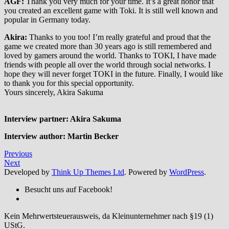
AGF:
Thank you very much for your time. It’s a great honor that
you created an excellent game with Toki. It is still well known and
popular in Germany today.
Akira:
Thanks to you too! I’m really grateful and proud that the
game we created more than 30 years ago is still remembered and
loved by gamers around the world. Thanks to TOKI, I have made
friends with people all over the world through social networks. I
hope they will never forget TOKI in the future. Finally, I would like
to thank you for this special opportunity.
Yours sincerely, Akira Sakuma
Interview partner: Akira Sakuma
Interview author: Martin Becker
Previous
Next
Developed by
Think Up Themes Ltd
. Powered by
WordPress
.
Besucht uns auf Facebook!
Kein Mehrwertsteuerausweis, da Kleinunternehmer nach §19 (1)
UStG.