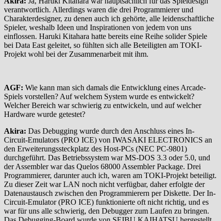
Akira:
Ja, Haruki Kitahara war hauptsächlich für das Spieldesign
verantwortlich. Allerdings waren die drei Programmierer und
Charakterdesigner, zu denen auch ich gehörte, alle leidenschaftliche
Spieler, weshalb Ideen und Inspirationen von jedem von uns
einflossen. Haruki Kitahara hatte bereits eine Reihe solider Spiele
bei Data East geleitet, so fühlten sich alle Beteiligten am TOKI-
Projekt wohl bei der Zusammenarbeit mit ihm.
AGF:
Wie kann man sich damals die Entwicklung eines Arcade-
Spiels vorstellen? Auf welchem System wurde es entwickelt?
Welcher Bereich war schwierig zu entwickeln, und auf welcher
Hardware wurde getestet?
Akira:
Das Debugging wurde durch den Anschluss eines In-
Circuit-Emulators (PRO ICE) von IWASAKI ELECTRONICS an
den Erweiterungssteckplatz des Host-PCs (NEC PC-9801)
durchgeführt. Das Betriebssystem war MS-DOS 3.3 oder 5.0, und
der Assembler war das Quelos 68000 Assembler Package. Drei
Programmierer, darunter auch ich, waren am TOKI-Projekt beteiligt.
Zu dieser Zeit war LAN noch nicht verfügbar, daher erfolgte der
Datenaustausch zwischen den Programmierern per Diskette. Der In-
Circuit-Emulator (PRO ICE) funktionierte oft nicht richtig, und es
war für uns alle schwierig, den Debugger zum Laufen zu bringen.
Das Debugging-Board wurde von SEIBU KAIHATSU hergestellt,