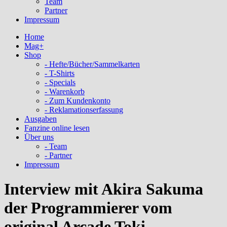
Team
Partner
Impressum
Home
Mag+
Shop
- Hefte/Bücher/Sammelkarten
- T-Shirts
- Specials
- Warenkorb
- Zum Kundenkonto
- Reklamationserfassung
Ausgaben
Fanzine online lesen
Über uns
- Team
- Partner
Impressum
Interview mit Akira Sakuma
der Programmierer vom
original Arcade Toki