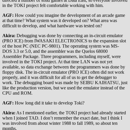
directed a number of solid games at Data East, so everyone involved
in the TOKI project felt comfortable working with him.
AGF:
How could you imagine the development of an arcade game
at that time? What system was it developed on? What area was
difficult to develop, and what hardware was tested on?
Akira:
Debugging was done by connecting an in-circuit emulator
(PRO ICE) from IWASAKI ELECTRONICS to the expansion slot
of the host PC (NEC PC-9801). The operating system was MS-
DOS 3.3 or 5.0, and the assembler was the Quelos 68000
Assembler Package. Three programmers, including myself, were
involved in the TOKI project. At that time LAN was not yet
available, so data exchange between the programmers was done by
floppy disk. The in-circuit emulator (PRO ICE) often did not work
properly, and it was difficult for all of us to get the debugger to
work. The debugging board was made by SEIBU KAIHATSU, just
like the production version, but we used the emulator instead of the
CPU and ROM.
AGF:
How long did it take to develop Toki?
Akira:
As I mentioned earlier, the TOKI project had already started
when I joined TAD. I don’t remember the exact date, but I think I
was involved from about winter 1988 to fall 1989, so about ten
months.