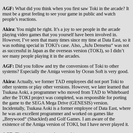
AGF:
What did you think when you first saw Toki in the arcade? It
must be a great feeling to see your game in public and watch
people’s reactions.
Akira
: You might be right. It’s a joy to see people in the arcade
playing video games that you yourself have been involved in.
However, I’ve seen that many times since my time at Data East, so it
was nothing special in TOKI’s case. Also, „JuJu Densetsu“ was not
as successful in Japan as the overseas version (TOKI), so I didn’t
see many people playing it in the arcades.
AGF:
Did you follow and try the conversions of Toki to other
systems? Especially the Amiga version by Ocean Soft is very good.
Akira:
Actually, we former TAD employees did not port Toki to
other systems or play other versions. However, we later learned that
Tsukasa Aoki, a programmer who moved from TAD to Whiteboard
after the TOKI project was completed, was responsible for porting
the game to the SEGA Mega Drive (GENESIS) version.
Incidentally, Tsukasa Aoki is a former employee of Data East, where
he was an excellent programmer and worked on games like
„Breywood“ (Shackled) and Golf Games. I am aware of the
existence of the Amiga version of TOKI, but I have never played it.