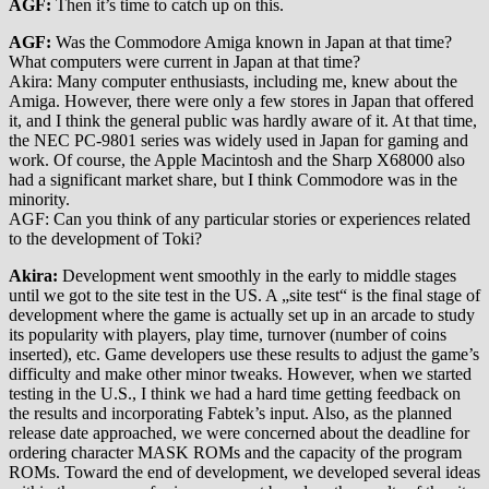
AGF:
Then it’s time to catch up on this.
AGF:
Was the Commodore Amiga known in Japan at that time?
What computers were current in Japan at that time?
Akira: Many computer enthusiasts, including me, knew about the
Amiga. However, there were only a few stores in Japan that offered
it, and I think the general public was hardly aware of it. At that time,
the NEC PC-9801 series was widely used in Japan for gaming and
work. Of course, the Apple Macintosh and the Sharp X68000 also
had a significant market share, but I think Commodore was in the
minority.
AGF: Can you think of any particular stories or experiences related
to the development of Toki?
Akira:
Development went smoothly in the early to middle stages
until we got to the site test in the US. A „site test“ is the final stage of
development where the game is actually set up in an arcade to study
its popularity with players, play time, turnover (number of coins
inserted), etc. Game developers use these results to adjust the game’s
difficulty and make other minor tweaks. However, when we started
testing in the U.S., I think we had a hard time getting feedback on
the results and incorporating Fabtek’s input. Also, as the planned
release date approached, we were concerned about the deadline for
ordering character MASK ROMs and the capacity of the program
ROMs. Toward the end of development, we developed several ideas