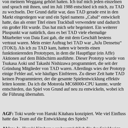
von meinem Weggang gehört hatten. Ich traf mich jeden einzelnen
und sprach mit ihnen, und im Juli 1988 entschied ich mich, zu TAD
zu wechseln. Der Grund dafür war, dass TAD gerade erst in den
Markt eingestiegen war und ein Spiel namens „Cabal“ entwickelt
hatte, das als erster Titel einen Trackball verwendete und dadurch
ein großer Hit wurde. Das hat mich sehr begeistert. Ein weiterer
Pluspunkt war natürlich, dass es bei TAD viele ehemalige
Mitarbeiter von Data East gab, die mit dem Geschäft bestens
vertraut waren. Mein erster Auftrag bei TAD war „JuJu Densetsu“
(TOKI). Als ich zu TAD kam, hatten wir bereits einen
funktionierenden Prototypen, in dem die Hauptfigur (ein Affe)
Aktionen auf dem Bildschirm ausführte. Dieser Prototyp wurde von
Tsukasa Aoki und Takashi Nishizawa programmiert, die seit der
Gründung Mitglieder von TAD waren. Allerdings wies der Prototyp
einige Fehler auf, wie häufiges Einfrieren. Zu dieser Zeit hatte TAD
keinen Programmierer, der die gesamte Spielentwicklung effektiv
leiten konnte. Da ich die Motorola MC68000-CPU kannte, wurde
entschieden, das Spiel von Grund auf neu zu entwickeln, wobei ich
die Führung übernahm.
AGF:
Toki wurde von Haruki Kitahara konzipiert. Wie viel Einfluss
hatte das Team auf die Entwicklung des Spiels?