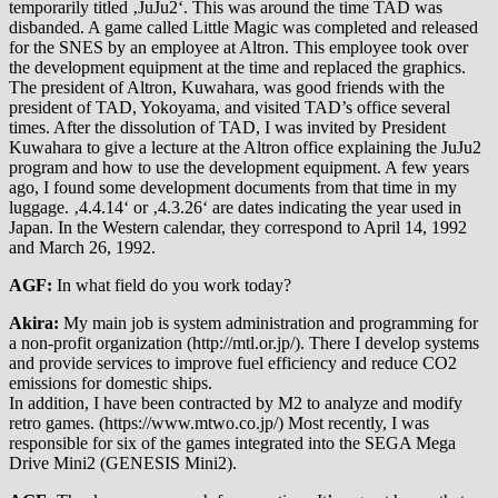
temporarily titled ‚JuJu2‘. This was around the time TAD was
disbanded. A game called Little Magic was completed and released
for the SNES by an employee at Altron. This employee took over
the development equipment at the time and replaced the graphics.
The president of Altron, Kuwahara, was good friends with the
president of TAD, Yokoyama, and visited TAD’s office several
times. After the dissolution of TAD, I was invited by President
Kuwahara to give a lecture at the Altron office explaining the JuJu2
program and how to use the development equipment. A few years
ago, I found some development documents from that time in my
luggage. ‚4.4.14‘ or ‚4.3.26‘ are dates indicating the year used in
Japan. In the Western calendar, they correspond to April 14, 1992
and March 26, 1992.
AGF:
In what field do you work today?
Akira:
My main job is system administration and programming for
a non-profit organization (http://mtl.or.jp/). There I develop systems
and provide services to improve fuel efficiency and reduce CO2
emissions for domestic ships.
In addition, I have been contracted by M2 to analyze and modify
retro games. (https://www.mtwo.co.jp/) Most recently, I was
responsible for six of the games integrated into the SEGA Mega
Drive Mini2 (GENESIS Mini2).