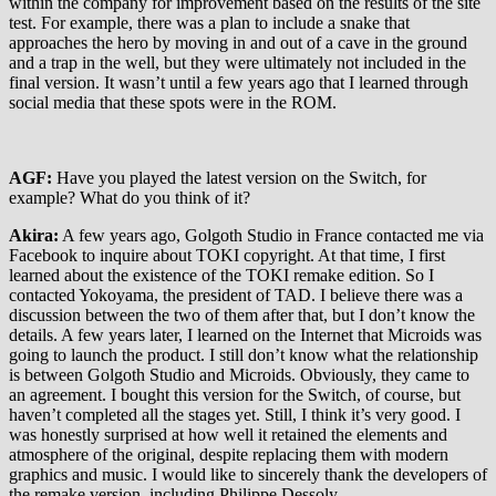
within the company for improvement based on the results of the site
test. For example, there was a plan to include a snake that
approaches the hero by moving in and out of a cave in the ground
and a trap in the well, but they were ultimately not included in the
final version. It wasn’t until a few years ago that I learned through
social media that these spots were in the ROM.
AGF:
Have you played the latest version on the Switch, for
example? What do you think of it?
Akira:
A few years ago, Golgoth Studio in France contacted me via
Facebook to inquire about TOKI copyright. At that time, I first
learned about the existence of the TOKI remake edition. So I
contacted Yokoyama, the president of TAD. I believe there was a
discussion between the two of them after that, but I don’t know the
details. A few years later, I learned on the Internet that Microids was
going to launch the product. I still don’t know what the relationship
is between Golgoth Studio and Microids. Obviously, they came to
an agreement. I bought this version for the Switch, of course, but
haven’t completed all the stages yet. Still, I think it’s very good. I
was honestly surprised at how well it retained the elements and
atmosphere of the original, despite replacing them with modern
graphics and music. I would like to sincerely thank the developers of
the remake version, including Philippe Dessoly.