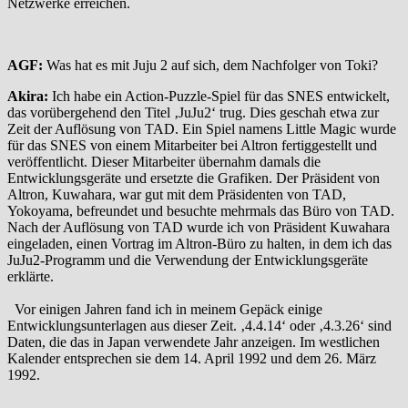
Netzwerke erreichen.
AGF:
Was hat es mit Juju 2 auf sich, dem Nachfolger von Toki?
Akira:
Ich habe ein Action-Puzzle-Spiel für das SNES entwickelt,
das vorübergehend den Titel ‚JuJu2‘ trug. Dies geschah etwa zur
Zeit der Auflösung von TAD. Ein Spiel namens Little Magic wurde
für das SNES von einem Mitarbeiter bei Altron fertiggestellt und
veröffentlicht. Dieser Mitarbeiter übernahm damals die
Entwicklungsgeräte und ersetzte die Grafiken. Der Präsident von
Altron, Kuwahara, war gut mit dem Präsidenten von TAD,
Yokoyama, befreundet und besuchte mehrmals das Büro von TAD.
Nach der Auflösung von TAD wurde ich von Präsident Kuwahara
eingeladen, einen Vortrag im Altron-Büro zu halten, in dem ich das
JuJu2-Programm und die Verwendung der Entwicklungsgeräte
erklärte.
Vor einigen Jahren fand ich in meinem Gepäck einige
Entwicklungsunterlagen aus dieser Zeit. ‚4.4.14‘ oder ‚4.3.26‘ sind
Daten, die das in Japan verwendete Jahr anzeigen. Im westlichen
Kalender entsprechen sie dem 14. April 1992 und dem 26. März
1992.