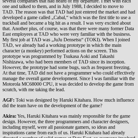
several companies that had heard of my departure. I met with each
one and talked to them, and in July 1988, I decided to move to
TAD. The reason was that TAD had just entered the market and had
developed a game called „Cabal,“ which was the first title to use a
trackball and became a big hit as a result. I was very excited about
that. Another plus, of course, was that there were many former Data
East employees at TAD who were very familiar with the business.
My first job at TAD was „JuJu Densetsu“ (TOKI). When I joined
TAD, we already had a working prototype in which the main
character (a monkey) performed actions on the screen. This
prototype was programmed by Tsukasa Aoki and Takashi
Nishizawa, who had been members of TAD since its inception.
However, the prototype had some bugs, such as frequent freezing.
At that time, TAD did not have a programmer who could effectively
manage the overall game development. Since I was familiar with the
Motorola MC68000 CPU, it was decided to develop the game from
scratch, with me taking the lead.
AGF:
Toki was designed by Haruki Kitahara. How much influence
did the team have on the development of the game?
Akira:
Yes, Haruki Kitahara was mainly responsible for the game
design. However, the three programmers and character designers,
including myself, were all passionate gamers, so ideas and
inspirations came from each of us. Haruki Kitahara had already