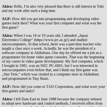
Akira:
Hello, I’m also very pleased that there is still interest in Toki
and my work after such a long time.
AGF:
How did you get into programming and developing video
games back then? What was your first computer and what was the
first game?
Akira:
When I was 18 or 19 years old, I attended „Japan
Electronics College“ (https://www.jec.ac.jp/) and studied
microcomputers. At that school, there was a part-time teacher who
taught a class once a week. Actually, he was the president of a
software company in Akihabara. One day he offered me a job as a
programmer for home video game consoles. That was the beginning
of my career in video game development. My first computer, which
I bought in 1981, was an NEC PC-6001, but I was interested in
microcomputers even before that, and I think my first game was
„Star Trek,“ which was created in a computer store in Akihabara
and programmed in Tiny Basic.
AGF:
How did you come to TAD Corporation, and what were your
first games and tasks?
Akira:
I left Data East in June 1988 because the company refused
to adopt new hardware and control methods. I received offers from