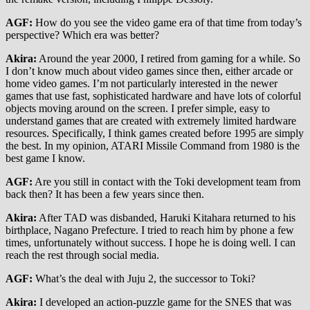
AGF:
How do you see the video game era of that time from today’s
perspective? Which era was better?
Akira:
Around the year 2000, I retired from gaming for a while. So
I don’t know much about video games since then, either arcade or
home video games. I’m not particularly interested in the newer
games that use fast, sophisticated hardware and have lots of colorful
objects moving around on the screen. I prefer simple, easy to
understand games that are created with extremely limited hardware
resources. Specifically, I think games created before 1995 are simply
the best. In my opinion, ATARI Missile Command from 1980 is the
best game I know.
AGF:
Are you still in contact with the Toki development team from
back then? It has been a few years since then.
Akira:
After TAD was disbanded, Haruki Kitahara returned to his
birthplace, Nagano Prefecture. I tried to reach him by phone a few
times, unfortunately without success. I hope he is doing well. I can
reach the rest through social media.
AGF:
What’s the deal with Juju 2, the successor to Toki?
Akira:
I developed an action-puzzle game for the SNES that was