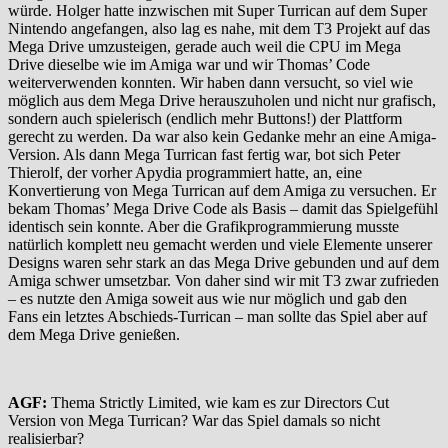
würde. Holger hatte inzwischen mit Super Turrican auf dem Super
Nintendo angefangen, also lag es nahe, mit dem T3 Projekt auf das
Mega Drive umzusteigen, gerade auch weil die CPU im Mega
Drive dieselbe wie im Amiga war und wir Thomas’ Code
weiterverwenden konnten. Wir haben dann versucht, so viel wie
möglich aus dem Mega Drive herauszuholen und nicht nur grafisch,
sondern auch spielerisch (endlich mehr Buttons!) der Plattform
gerecht zu werden. Da war also kein Gedanke mehr an eine Amiga-
Version. Als dann Mega Turrican fast fertig war, bot sich Peter
Thierolf, der vorher Apydia programmiert hatte, an, eine
Konvertierung von Mega Turrican auf dem Amiga zu versuchen. Er
bekam Thomas’ Mega Drive Code als Basis – damit das Spielgefühl
identisch sein konnte. Aber die Grafikprogrammierung musste
natürlich komplett neu gemacht werden und viele Elemente unserer
Designs waren sehr stark an das Mega Drive gebunden und auf dem
Amiga schwer umsetzbar. Von daher sind wir mit T3 zwar zufrieden
– es nutzte den Amiga soweit aus wie nur möglich und gab den
Fans ein letztes Abschieds-Turrican – man sollte das Spiel aber auf
dem Mega Drive genießen.
AGF:
Thema Strictly Limited, wie kam es zur Directors Cut
Version von Mega Turrican? War das Spiel damals so nicht
realisierbar?