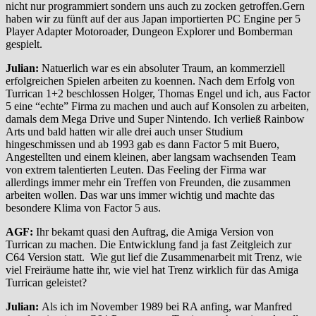
nicht nur programmiert sondern uns auch zu zocken getroffen.Gern
haben wir zu fünft auf der aus Japan importierten PC Engine per 5
Player Adapter Motoroader, Dungeon Explorer und Bomberman
gespielt.
Julian:
Natuerlich war es ein absoluter Traum, an kommerziell
erfolgreichen Spielen arbeiten zu koennen. Nach dem Erfolg von
Turrican 1+2 beschlossen Holger, Thomas Engel und ich, aus Factor
5 eine “echte” Firma zu machen und auch auf Konsolen zu arbeiten,
damals dem Mega Drive und Super Nintendo. Ich verließ Rainbow
Arts und bald hatten wir alle drei auch unser Studium
hingeschmissen und ab 1993 gab es dann Factor 5 mit Buero,
Angestellten und einem kleinen, aber langsam wachsenden Team
von extrem talentierten Leuten. Das Feeling der Firma war
allerdings immer mehr ein Treffen von Freunden, die zusammen
arbeiten wollen. Das war uns immer wichtig und machte das
besondere Klima von Factor 5 aus.
AGF:
Ihr bekamt quasi den Auftrag, die Amiga Version von
Turrican zu machen. Die Entwicklung fand ja fast Zeitgleich zur
C64 Version statt. Wie gut lief die Zusammenarbeit mit Trenz, wie
viel Freiräume hatte ihr, wie viel hat Trenz wirklich für das Amiga
Turrican geleistet?
Julian:
Als ich im November 1989 bei RA anfing, war Manfred