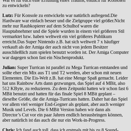
War es für euch eine Erfüllung eines Traums, endlich für Konsolen
zu entwickeln?
Lutz:
Für Konsole zu entwickeln war natürlich aufregend.Die
Hardware war einfach besser und die Zielgruppe viel größer.Nicht
mehr nur Raubkopierer auf dem Schulhof waren die
Hauptabnehmer und die Spiele wurden in einem viel größeren Stil
vermarktet bzw. haben weltweit ein viel größeres Publikum
erreicht.Das Super Nintendo z.B. hat sich weltweit 7 x häufiger
verkauft als der Amiga der auch nicht von jedem Besitzer
ausschließlich zum spielen benutzt worden ist. Der Amiga Computer
war dagegen schon fast ein Nischenprodukt.
Julian:
Super Turrican ist parallel zu Mega Turrican entstanden und
sollte eher ein Mix aus T1 und T2 werden, aber schon mit neuen
Elementen. Die Eis-Welt z.B. hat eine Menge Spaß gemacht. Leider
hat uns Rainbow Arts dann gezwungen, das Spiel auf 4 MBit, also
512 KByte, zu reduzieren. Zu dem Zeitpunkt hatten wir schon fast 6
MBit benutzt und hatten für das finale Spiel 8 MBit geplant –
dieselbe Größe, die die Amiga-Turricans hatten. Daher hat das Spiel
vor allem viel weniger End-Gegner als geplant, aber auch weniger
Musik und Levels. Die 6 MBit Version haben wir dann als
Director’s Cut vor ein paar Jahren endlich herausbringen können,
aber natürlich ist das auch die nur ein Work-in-Progress.
Chris:
Ich fand auch toll, dass ich erstmals mit bis zu 8 Sound-