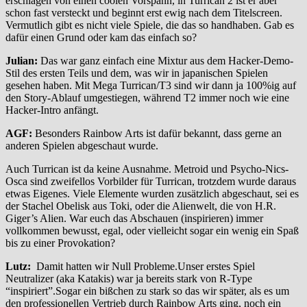
erschlagen von einen coolen Vorspann, in Turrican 2 ist er aber
schon fast versteckt und beginnt erst ewig nach dem Titelscreen.
Vermutlich gibt es nicht viele Spiele, die das so handhaben. Gab es
dafür einen Grund oder kam das einfach so?
Julian:
Das war ganz einfach eine Mixtur aus dem Hacker-Demo-
Stil des ersten Teils und dem, was wir in japanischen Spielen
gesehen haben. Mit Mega Turrican/T3 sind wir dann ja 100%ig auf
den Story-Ablauf umgestiegen, während T2 immer noch wie eine
Hacker-Intro anfängt.
AGF:
Besonders Rainbow Arts ist dafür bekannt, dass gerne an
anderen Spielen abgeschaut wurde.
Auch Turrican ist da keine Ausnahme. Metroid und Psycho-Nics-
Osca sind zweifellos Vorbilder für Turrican, trotzdem wurde daraus
etwas Eigenes. Viele Elemente wurden zusätzlich abgeschaut, sei es
der Stachel Obelisk aus Toki, oder die Alienwelt, die von H.R.
Giger’s Alien. War euch das Abschauen (inspirieren) immer
vollkommen bewusst, egal, oder vielleicht sogar ein wenig ein Spaß
bis zu einer Provokation?
Lutz:
Damit hatten wir Null Probleme.Unser erstes Spiel
Neutralizer (aka Katakis) war ja bereits stark von R-Type
“inspiriert”.Sogar ein bißchen zu stark so das wir später, als es um
den professionellen Vertrieb durch Rainbow Arts ging, noch ein