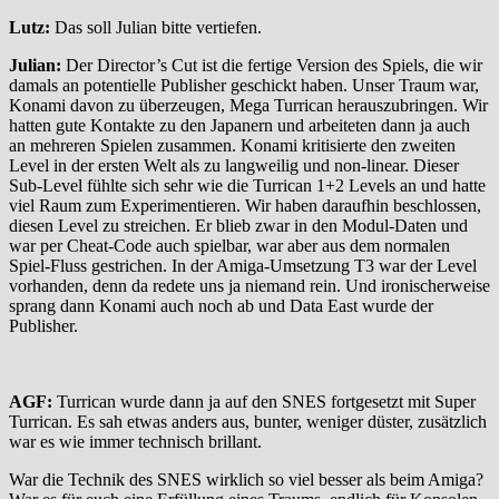
Lutz:
Das soll Julian bitte vertiefen.
Julian:
Der Director’s Cut ist die fertige Version des Spiels, die wir
damals an potentielle Publisher geschickt haben. Unser Traum war,
Konami davon zu überzeugen, Mega Turrican herauszubringen. Wir
hatten gute Kontakte zu den Japanern und arbeiteten dann ja auch
an mehreren Spielen zusammen. Konami kritisierte den zweiten
Level in der ersten Welt als zu langweilig und non-linear. Dieser
Sub-Level fühlte sich sehr wie die Turrican 1+2 Levels an und hatte
viel Raum zum Experimentieren. Wir haben daraufhin beschlossen,
diesen Level zu streichen. Er blieb zwar in den Modul-Daten und
war per Cheat-Code auch spielbar, war aber aus dem normalen
Spiel-Fluss gestrichen. In der Amiga-Umsetzung T3 war der Level
vorhanden, denn da redete uns ja niemand rein. Und ironischerweise
sprang dann Konami auch noch ab und Data East wurde der
Publisher.
AGF:
Turrican wurde dann ja auf den SNES fortgesetzt mit Super
Turrican. Es sah etwas anders aus, bunter, weniger düster, zusätzlich
war es wie immer technisch brillant.
War die Technik des SNES wirklich so viel besser als beim Amiga?