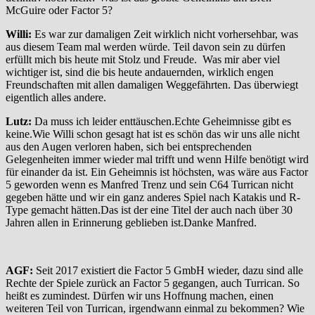
McGuire oder Factor 5?
Willi:
Es war zur damaligen Zeit wirklich nicht vorhersehbar, was
aus diesem Team mal werden würde. Teil davon sein zu dürfen
erfüllt mich bis heute mit Stolz und Freude. Was mir aber viel
wichtiger ist, sind die bis heute andauernden, wirklich engen
Freundschaften mit allen damaligen Weggefährten. Das überwiegt
eigentlich alles andere.
Lutz:
Da muss ich leider enttäuschen.Echte Geheimnisse gibt es
keine.Wie Willi schon gesagt hat ist es schön das wir uns alle nicht
aus den Augen verloren haben, sich bei entsprechenden
Gelegenheiten immer wieder mal trifft und wenn Hilfe benötigt wird
für einander da ist. Ein Geheimnis ist höchsten, was wäre aus Factor
5 geworden wenn es Manfred Trenz und sein C64 Turrican nicht
gegeben hätte und wir ein ganz anderes Spiel nach Katakis und R-
Type gemacht hätten.Das ist der eine Titel der auch nach über 30
Jahren allen in Erinnerung geblieben ist.Danke Manfred.
AGF:
Seit 2017 existiert die Factor 5 GmbH wieder, dazu sind alle
Rechte der Spiele zurück an Factor 5 gegangen, auch Turrican. So
heißt es zumindest. Dürfen wir uns Hoffnung machen, einen
weiteren Teil von Turrican, irgendwann einmal zu bekommen? Wie