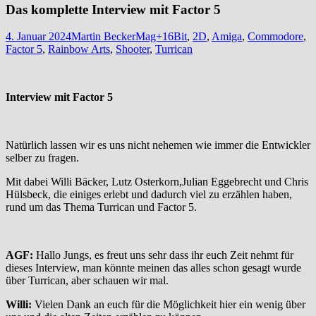
Das komplette Interview mit Factor 5
4. Januar 2024
Martin Becker
Mag+
16Bit
,
2D
,
Amiga
,
Commodore
,
Factor 5
,
Rainbow Arts
,
Shooter
,
Turrican
Interview mit Factor 5
Natürlich lassen wir es uns nicht nehemen wie immer die Entwickler
selber zu fragen.
Mit dabei Willi Bäcker, Lutz Osterkorn,Julian Eggebrecht und Chris
Hülsbeck, die einiges erlebt und dadurch viel zu erzählen haben,
rund um das Thema Turrican und Factor 5.
AGF:
Hallo Jungs, es freut uns sehr dass ihr euch Zeit nehmt für
dieses Interview, man könnte meinen das alles schon gesagt wurde
über Turrican, aber schauen wir mal.
Willi:
Vielen Dank an euch für die Möglichkeit hier ein wenig über