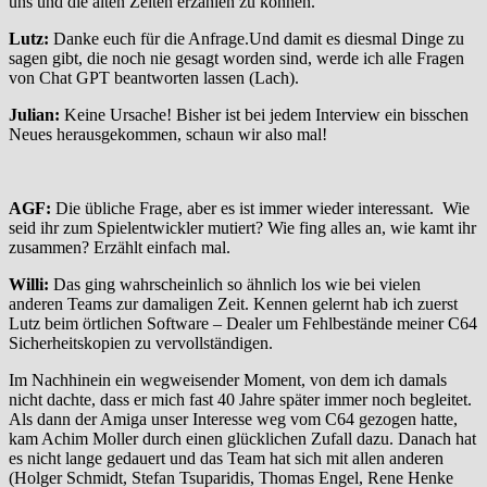
uns und die alten Zeiten erzählen zu können.
Lutz:
Danke euch für die Anfrage.Und damit es diesmal Dinge zu
sagen gibt, die noch nie gesagt worden sind, werde ich alle Fragen
von Chat GPT beantworten lassen (Lach).
Julian:
Keine Ursache! Bisher ist bei jedem Interview ein bisschen
Neues herausgekommen, schaun wir also mal!
AGF:
Die übliche Frage, aber es ist immer wieder interessant. Wie
seid ihr zum Spielentwickler mutiert? Wie fing alles an, wie kamt ihr
zusammen? Erzählt einfach mal.
Willi:
Das ging wahrscheinlich so ähnlich los wie bei vielen
anderen Teams zur damaligen Zeit. Kennen gelernt hab ich zuerst
Lutz beim örtlichen Software – Dealer um Fehlbestände meiner C64
Sicherheitskopien zu vervollständigen.
Im Nachhinein ein wegweisender Moment, von dem ich damals
nicht dachte, dass er mich fast 40 Jahre später immer noch begleitet.
Als dann der Amiga unser Interesse weg vom C64 gezogen hatte,
kam Achim Moller durch einen glücklichen Zufall dazu. Danach hat
es nicht lange gedauert und das Team hat sich mit allen anderen
(Holger Schmidt, Stefan Tsuparidis, Thomas Engel, Rene Henke