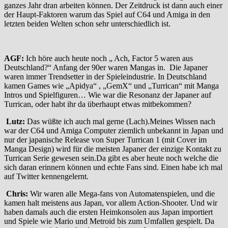
ganzes Jahr dran arbeiten können. Der Zeitdruck ist dann auch einer
der Haupt-Faktoren warum das Spiel auf C64 und Amiga in den
letzten beiden Welten schon sehr unterschiedlich ist.
AGF:
Ich höre auch heute noch „ Ach, Factor 5 waren aus
Deutschland?“ Anfang der 90er waren Mangas in. Die Japaner
waren immer Trendsetter in der Spieleindustrie. In Deutschland
kamen Games wie „Apidya“ , „GemX“ und „Turrican“ mit Manga
Intros und Spielfiguren… Wie war die Resonanz der Japaner auf
Turrican, oder habt ihr da überhaupt etwas mitbekommen?
Lutz:
Das wüßte ich auch mal gerne (Lach).Meines Wissen nach
war der C64 und Amiga Computer ziemlich unbekannt in Japan und
nur der japanische Release von Super Turrican 1 (mit Cover im
Manga Design) wird für die meisten Japaner der einzige Kontakt zu
Turrican Serie gewesen sein.Da gibt es aber heute noch welche die
sich daran erinnern können und echte Fans sind. Einen habe ich mal
auf Twitter kennengelernt.
Chris:
Wir waren alle Mega-fans von Automatenspielen, und die
kamen halt meistens aus Japan, vor allem Action-Shooter. Und wir
haben damals auch die ersten Heimkonsolen aus Japan importiert
und Spiele wie Mario und Metroid bis zum Umfallen gespielt. Da