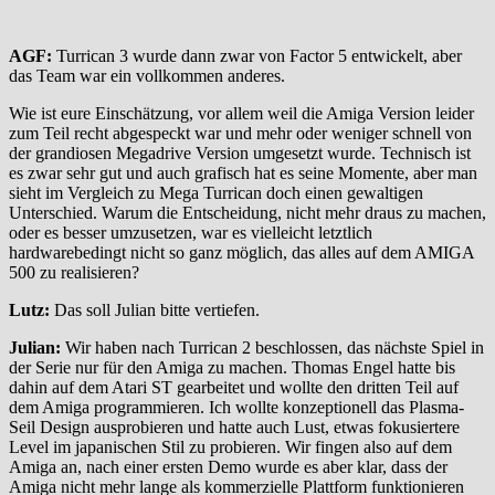
AGF:
Turrican 3 wurde dann zwar von Factor 5 entwickelt, aber
das Team war ein vollkommen anderes.
Wie ist eure Einschätzung, vor allem weil die Amiga Version leider
zum Teil recht abgespeckt war und mehr oder weniger schnell von
der grandiosen Megadrive Version umgesetzt wurde. Technisch ist
es zwar sehr gut und auch grafisch hat es seine Momente, aber man
sieht im Vergleich zu Mega Turrican doch einen gewaltigen
Unterschied. Warum die Entscheidung, nicht mehr draus zu machen,
oder es besser umzusetzen, war es vielleicht letztlich
hardwarebedingt nicht so ganz möglich, das alles auf dem AMIGA
500 zu realisieren?
Lutz:
Das soll Julian bitte vertiefen.
Julian:
Wir haben nach Turrican 2 beschlossen, das nächste Spiel in
der Serie nur für den Amiga zu machen. Thomas Engel hatte bis
dahin auf dem Atari ST gearbeitet und wollte den dritten Teil auf
dem Amiga programmieren. Ich wollte konzeptionell das Plasma-
Seil Design ausprobieren und hatte auch Lust, etwas fokusiertere
Level im japanischen Stil zu probieren. Wir fingen also auf dem
Amiga an, nach einer ersten Demo wurde es aber klar, dass der
Amiga nicht mehr lange als kommerzielle Plattform funktionieren