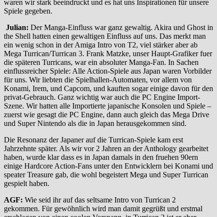
waren wir stark beeindruckt und es hat uns Inspirationen für unsere
Spiele gegeben.
Julian:
Der Manga-Einfluss war ganz gewaltig. Akira und Ghost in
the Shell hatten einen gewaltigen Einfluss auf uns. Das merkt man
ein wenig schon in der Amiga Intro von T2, viel stärker aber ab
Mega Turrican/Turrican 3. Frank Matzke, unser Haupt-Grafiker fuer
die späteren Turricans, war ein absoluter Manga-Fan. In Sachen
einflussreicher Spiele: Alle Action-Spiele aus Japan waren Vorbilder
für uns. Wir liebten die Spielhallen-Automaten, vor allem von
Konami, Irem, und Capcom, und kauften sogar einige davon für den
privat-Gebrauch. Ganz wichtig war auch die PC Engine Import-
Szene. Wir hatten alle Importierte japanische Konsolen und Spiele –
zuerst wie gesagt die PC Engine, dann auch gleich das Mega Drive
und Super Nintendo als die in Japan herausgekommen sind.
Die Resonanz der Japaner auf die Turrican-Spiele kam erst
Jahrzehnte später. Als wir vor 2 Jahren an der Anthology gearbeitet
haben, wurde klar dass es in Japan damals in den fruehen 90ern
einige Hardcore Action-Fans unter den Entwicklern bei Konami und
speater Treasure gab, die wohl begeistert Mega und Super Turrican
gespielt haben.
AGF:
Wie seid ihr auf das seltsame Intro von Turrican 2
gekommen. Für gewöhnlich wird man damit gegrüßt und erstmal