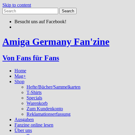
Skip to content
Besucht uns auf Facebook!
Amiga Germany Fan'zine
Von Fans für Fans
Home
Mag+
Shop
Hefte/Bücher/Sammelkarten
T-Shirts
Specials
Warenkorb
Zum Kundenkonto
Reklamationserfassung
Ausgaben
Fanzine online lesen
Über uns