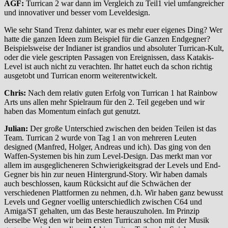
AGF:
Turrican 2 war dann im Vergleich zu Teil1 viel umfangreicher
und innovativer und besser vom Leveldesign.
Wie sehr Stand Trenz dahinter, war es mehr euer eigenes Ding? Wer
hatte die ganzen Ideen zum Beispiel für die Ganzen Endgegner?
Beispielsweise der Indianer ist grandios und absoluter Turrican-Kult,
oder die viele gescripten Passagen von Ereignissen, dass Katakis-
Level ist auch nicht zu verachten. Ihr hattet euch da schon richtig
ausgetobt und Turrican enorm weiterentwickelt.
Chris:
Nach dem relativ guten Erfolg von Turrican 1 hat Rainbow
Arts uns allen mehr Spielraum für den 2. Teil gegeben und wir
haben das Momentum einfach gut genutzt.
Julian:
Der große Unterschied zwischen den beiden Teilen ist das
Team. Turrican 2 wurde von Tag 1 an von mehreren Leuten
designed (Manfred, Holger, Andreas und ich). Das ging von den
Waffen-Systemen bis hin zum Level-Design. Das merkt man vor
allem im ausgeglicheneren Schwierigkeitsgrad der Levels und End-
Gegner bis hin zur neuen Hintergrund-Story. Wir haben damals
auch beschlossen, kaum Rücksicht auf die Schwächen der
verschiedenen Plattformen zu nehmen, d.h. Wir haben ganz bewusst
Levels und Gegner voellig unterschiedlich zwischen C64 und
Amiga/ST gehalten, um das Beste herauszuholen. Im Prinzip
derselbe Weg den wir beim ersten Turrican schon mit der Musik