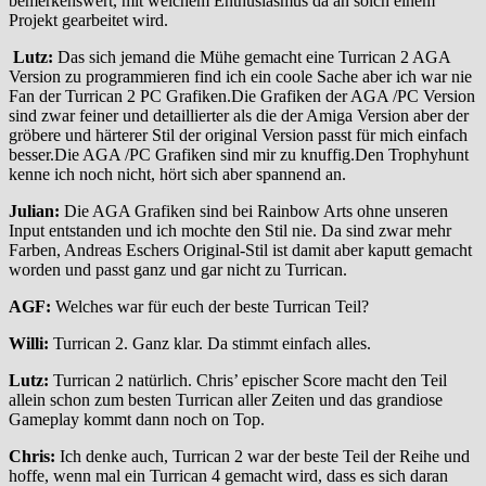
bemerkenswert, mit welchem Enthusiasmus da an solch einem
Projekt gearbeitet wird.
Lutz:
Das sich jemand die Mühe gemacht eine Turrican 2 AGA
Version zu programmieren find ich ein coole Sache aber ich war nie
Fan der Turrican 2 PC Grafiken.Die Grafiken der AGA /PC Version
sind zwar feiner und detaillierter als die der Amiga Version aber der
gröbere und härterer Stil der original Version passt für mich einfach
besser.Die AGA /PC Grafiken sind mir zu knuffig.Den Trophyhunt
kenne ich noch nicht, hört sich aber spannend an.
Julian:
Die AGA Grafiken sind bei Rainbow Arts ohne unseren
Input entstanden und ich mochte den Stil nie. Da sind zwar mehr
Farben, Andreas Eschers Original-Stil ist damit aber kaputt gemacht
worden und passt ganz und gar nicht zu Turrican.
AGF:
Welches war für euch der beste Turrican Teil?
Willi:
Turrican 2. Ganz klar. Da stimmt einfach alles.
Lutz:
Turrican 2 natürlich. Chris’ epischer Score macht den Teil
allein schon zum besten Turrican aller Zeiten und das grandiose
Gameplay kommt dann noch on Top.
Chris:
Ich denke auch, Turrican 2 war der beste Teil der Reihe und
hoffe, wenn mal ein Turrican 4 gemacht wird, dass es sich daran