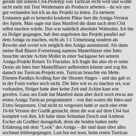
gerade mit seinem C64-Prototyp von Turrican recht weit und wollte
nicht mehr mit Teut Weidemann als Producer arbeiten – da wir uns
gut verstanden bot ich an das Projekt zu leiten. Zu meinem
Erstaunen gab es keinerlei konkrete Pläne fuer die Amiga-Version
des Spiels. Man sagte nur dass Manfred die dann nach dem C64
selbst machen würde. Das war natürlich absoluter Wahnsinn. Ich bin
zu Holger gegangen, hab ihm angeboten das Projekt parallel auf
dem Amiga zu machen, nicht als 1:1 Umsetzung sondern als
Rewrite und soviel wie möglich den Amiga ausnutzend. Als dann
meine Ball Blazer-Fortsetzung namens Masterblazer eine Intro
brauchte steckte Achim Moller in einer Sackgasse bei seinem
Amiga-Projekt Return To Fractalus. Ich fragte ihn also ob er seine
Demo als Intro fuer MasterBlazer aufbereiten könnte und zog ihn
danach ins Turrican-Projekt rein. Turrican brauchte ein Mehr-
Ebenen-Parallax-Scolling fuer die Shooter-Stages – und das gab es
in der Form vorher noch nicht. Die Idee wie es zu machen sei, war
vorhanden, Holger hatte aber keine Zeit und Achim kam wie
gerufen. Ganz am Ende hat Manfred dann aber doch noch etwas am
ersten Amiga Turrican programmiert – von ihm waren die Intro-und
Extro-Sequenzen. Und nicht zu vergessen hatte er auch eine erste
16-bit Version der Grafik gemacht, denn die war auf dem C64 fast
komplett von ihm. Ich habe dann Sebastian Dosch und Andreas
Escher als Grafiker dazugeholt, denn die beiden hatten mehr
Erfahrung mit dem “Look” des Amiga – die sind dann über alles
nochmal drübergegangen. Last but not least, beim ersten Turrican