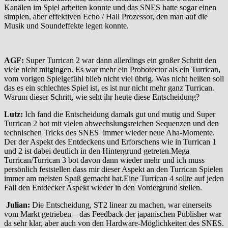
Kanälen im Spiel arbeiten konnte und das SNES hatte sogar einen
simplen, aber effektiven Echo / Hall Prozessor, den man auf die
Musik und Soundeffekte legen konnte.
AGF:
Super Turrican 2 war dann allerdings ein großer Schritt den
viele nicht mitgingen. Es war mehr ein Probotector als ein Turrican,
vom vorigen Spielgefühl blieb nicht viel übrig. Was nicht heißen soll
das es ein schlechtes Spiel ist, es ist nur nicht mehr ganz Turrican.
Warum dieser Schritt, wie seht ihr heute diese Entscheidung?
Lutz:
Ich fand die Entscheidung damals gut und mutig und Super
Turrican 2 bot mit vielen abwechslungsreichen Sequenzen und den
technischen Tricks des SNES immer wieder neue Aha-Momente.
Der der Aspekt des Entdeckens und Erforschens wie in Turrican 1
und 2 ist dabei deutlich in den Hintergrund getreten.Mega
Turrican/Turrican 3 bot davon dann wieder mehr und ich muss
persönlich feststellen dass mir dieser Aspekt an den Turrican Spielen
immer am meisten Spaß gemacht hat.Eine Turrican 4 sollte auf jeden
Fall den Entdecker Aspekt wieder in den Vordergrund stellen.
Julian:
Die Entscheidung, ST2 linear zu machen, war einerseits
vom Markt getrieben – das Feedback der japanischen Publisher war
da sehr klar, aber auch von den Hardware-Möglichkeiten des SNES.