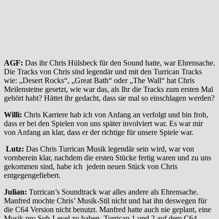
AGF:
Das ihr Chris Hülsbeck für den Sound hatte, war Ehrensache.
Die Tracks von Chris sind legendär und mit den Turrican Tracks
wie: „Desert Rocks“, „Great Bath“ oder „The Wall“ hat Chris
Meilensteine gesetzt, wie war das, als Ihr die Tracks zum ersten Mal
gehört habt? Hättet ihr gedacht, dass sie mal so einschlagen werden?
Willi:
Chris Karriere hab ich von Anfang an verfolgt und bin froh,
dass er bei den Spielen von uns später involviert war. Es war mir
von Anfang an klar, dass er der richtige für unsere Spiele war.
Lutz:
Das Chris Turrican Musik legendär sein wird, war von
vornherein klar, nachdem die ersten Stücke fertig waren und zu uns
gekommen sind, habe ich jedem neuen Stück von Chris
entgegengefiebert.
Julian:
Turrican’s Soundtrack war alles andere als Ehrensache.
Manfred mochte Chris’ Musik-Stil nicht und hat ihn deswegen für
die C64 Version nicht benutzt. Manfred hatte auch nie geplant, eine
Musik pro Sub-Level zu haben. Turrican 1 und 2 auf dem C64