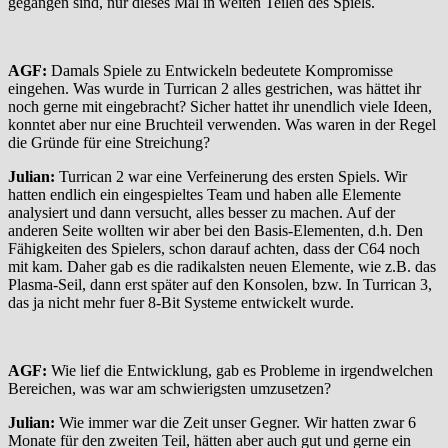
gegangen sind, nur dieses Mal in weiten Teilen des Spiels.
AGF:
Damals Spiele zu Entwickeln bedeutete Kompromisse
eingehen. Was wurde in Turrican 2 alles gestrichen, was hättet ihr
noch gerne mit eingebracht? Sicher hattet ihr unendlich viele Ideen,
konntet aber nur eine Bruchteil verwenden. Was waren in der Regel
die Gründe für eine Streichung?
Julian:
Turrican 2 war eine Verfeinerung des ersten Spiels. Wir
hatten endlich ein eingespieltes Team und haben alle Elemente
analysiert und dann versucht, alles besser zu machen. Auf der
anderen Seite wollten wir aber bei den Basis-Elementen, d.h. Den
Fähigkeiten des Spielers, schon darauf achten, dass der C64 noch
mit kam. Daher gab es die radikalsten neuen Elemente, wie z.B. das
Plasma-Seil, dann erst später auf den Konsolen, bzw. In Turrican 3,
das ja nicht mehr fuer 8-Bit Systeme entwickelt wurde.
AGF:
Wie lief die Entwicklung, gab es Probleme in irgendwelchen
Bereichen, was war am schwierigsten umzusetzen?
Julian:
Wie immer war die Zeit unser Gegner. Wir hatten zwar 6
Monate für den zweiten Teil, hätten aber auch gut und gerne ein