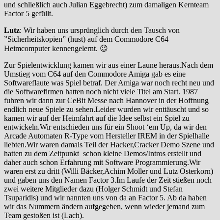
und schließlich auch Julian Eggebrecht) zum damaligen Kernteam
Factor 5 gefüllt.
Lutz
: Wir haben uns ursprünglich durch den Tausch von
”Sicherheitskopien” (hust) auf dem Commodore C64
Heimcomputer kennengelernt. 😉
Zur Spielentwicklung kamen wir aus einer Laune heraus.Nach dem
Umstieg vom C64 auf den Commodore Amiga gab es eine
Softwareflaute was Spiel betraf. Der Amiga war noch recht neu und
die Softwarefirmen hatten noch nicht viele Titel am Start. 1987
fuhren wir dann zur CeBit Messe nach Hannover in der Hoffnung
endlich neue Spiele zu sehen.Leider wurden wir enttäuscht und so
kamen wir auf der Heimfahrt auf die Idee selbst ein Spiel zu
entwickeln.Wir entschieden uns für ein Shoot ‘em Up, da wir den
Arcade Automaten R-Type vom Hersteller IREM in der Spielhalle
liebten.Wir waren damals Teil der Hacker,Cracker Demo Szene und
hatten zu dem Zeitpunkt schon kleine Demos/Intros erstellt und
daher auch schon Erfahrung mit Software Programmierung.Wir
waren erst zu dritt (Willi Bäcker,Achim Moller und Lutz Osterkorn)
und gaben uns den Namen Factor 3.Im Laufe der Zeit stießen noch
zwei weitere Mitglieder dazu (Holger Schmidt und Stefan
Tsuparidis) und wir nannten uns von da an Factor 5. Ab da haben
wir das Nummern ändern aufgegeben, wenn wieder jemand zum
Team gestoßen ist (Lach).