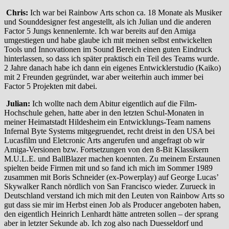
Chris:
Ich war bei Rainbow Arts schon ca. 18 Monate als Musiker
und Sounddesigner fest angestellt, als ich Julian und die anderen
Factor 5 Jungs kennenlernte. Ich war bereits auf den Amiga
umgestiegen und habe glaube ich mit meinen selbst entwickelten
Tools und Innovationen im Sound Bereich einen guten Eindruck
hinterlassen, so dass ich später praktisch ein Teil des Teams wurde.
2 Jahre danach habe ich dann ein eigenes Entwicklerstudio (Kaiko)
mit 2 Freunden gegründet, war aber weiterhin auch immer bei
Factor 5 Projekten mit dabei.
Julian:
Ich wollte nach dem Abitur eigentlich auf die Film-
Hochschule gehen, hatte aber in den letzten Schul-Monaten in
meiner Heimatstadt Hildesheim ein Entwicklungs-Team namens
Infernal Byte Systems mitgegruendet, recht dreist in den USA bei
Lucasfilm und Eletcronic Arts angerufen und angefragt ob wir
Amiga-Versionen bzw. Fortsetzungen von den 8-Bit Klassikern
M.U.L.E. und BallBlazer machen koennten. Zu meinem Erstaunen
spielten beide Firmen mit und so fand ich mich im Sommer 1989
zusammen mit Boris Schneider (ex-Powerplay) auf George Lucas’
Skywalker Ranch nördlich von San Francisco wieder. Zurueck in
Deutschland verstand ich mich mit den Leuten von Rainbow Arts so
gut dass sie mir im Herbst einen Job als Producer angeboten haben,
den eigentlich Heinrich Lenhardt hätte antreten sollen – der sprang
aber in letzter Sekunde ab. Ich zog also nach Duesseldorf und