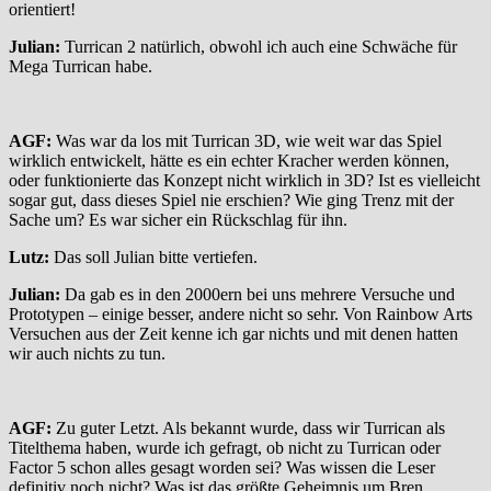
orientiert!
Julian:
Turrican 2 natürlich, obwohl ich auch eine Schwäche für
Mega Turrican habe.
AGF:
Was war da los mit Turrican 3D, wie weit war das Spiel
wirklich entwickelt, hätte es ein echter Kracher werden können,
oder funktionierte das Konzept nicht wirklich in 3D? Ist es vielleicht
sogar gut, dass dieses Spiel nie erschien? Wie ging Trenz mit der
Sache um? Es war sicher ein Rückschlag für ihn.
Lutz:
Das soll Julian bitte vertiefen.
Julian:
Da gab es in den 2000ern bei uns mehrere Versuche und
Prototypen – einige besser, andere nicht so sehr. Von Rainbow Arts
Versuchen aus der Zeit kenne ich gar nichts und mit denen hatten
wir auch nichts zu tun.
AGF:
Zu guter Letzt. Als bekannt wurde, dass wir Turrican als
Titelthema haben, wurde ich gefragt, ob nicht zu Turrican oder
Factor 5 schon alles gesagt worden sei? Was wissen die Leser
definitiv noch nicht? Was ist das größte Geheimnis um Bren