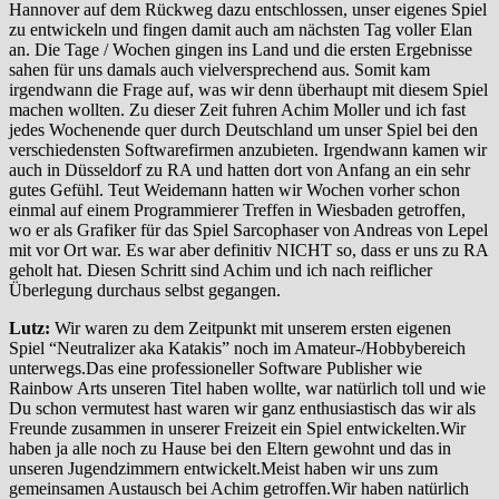
Hannover auf dem Rückweg dazu entschlossen, unser eigenes Spiel
zu entwickeln und fingen damit auch am nächsten Tag voller Elan
an. Die Tage / Wochen gingen ins Land und die ersten Ergebnisse
sahen für uns damals auch vielversprechend aus. Somit kam
irgendwann die Frage auf, was wir denn überhaupt mit diesem Spiel
machen wollten. Zu dieser Zeit fuhren Achim Moller und ich fast
jedes Wochenende quer durch Deutschland um unser Spiel bei den
verschiedensten Softwarefirmen anzubieten. Irgendwann kamen wir
auch in Düsseldorf zu RA und hatten dort von Anfang an ein sehr
gutes Gefühl. Teut Weidemann hatten wir Wochen vorher schon
einmal auf einem Programmierer Treffen in Wiesbaden getroffen,
wo er als Grafiker für das Spiel Sarcophaser von Andreas von Lepel
mit vor Ort war. Es war aber definitiv NICHT so, dass er uns zu RA
geholt hat. Diesen Schritt sind Achim und ich nach reiflicher
Überlegung durchaus selbst gegangen.
Lutz:
Wir waren zu dem Zeitpunkt mit unserem ersten eigenen
Spiel “Neutralizer aka Katakis” noch im Amateur-/Hobbybereich
unterwegs.Das eine professioneller Software Publisher wie
Rainbow Arts unseren Titel haben wollte, war natürlich toll und wie
Du schon vermutest hast waren wir ganz enthusiastisch das wir als
Freunde zusammen in unserer Freizeit ein Spiel entwickelten.Wir
haben ja alle noch zu Hause bei den Eltern gewohnt und das in
unseren Jugendzimmern entwickelt.Meist haben wir uns zum
gemeinsamen Austausch bei Achim getroffen.Wir haben natürlich