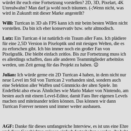
würdet ihr euch eine Fortsetzung vorstellen? 2D, 3D, Pixelart, 4K
Unrealwahn? Man darf ja wohl noch träumen. (-;Wenn nicht, was
wird in Zukunft mit dieser Marke angestellt?
Willi:
Turrican in 3D als FPS kann ich mir beim besten Willen nicht
vorstellen. Da bin ich eher konservativ bzw. sehr altmodisch.
Lutz:
Ein Turrican 4 ist natürlich ein Traum aller Fans. Ich plädiere
für eine 2,5D Version in Pixeloptik und mit riesigen Welten, die es
zu erforschen gibt. Ich bin immer noch ein großer Fan von
Pixelgrafik. Die bleibt einfach zeitlos. Bis zur Fortsetzung muss ich
es allerdings schaffen, dass alle anderen Teammitglieder arbeitslos
werden, um Zeit genug für das Projekt zu haben. 😉
Julian:
Ich würde gerne ein 2D Turrican 4 haben, in dem nicht nur
neue Level im Stil von Turrican 2 vorhanden sind, sondern auch
eine Selektion aller Waffen und Gimmicks der alten Spiele. Im
Endeffekt also etwas Ähnliches wie Mario Maker von Nintendo, am
besten auch mit einem Level-Editor, damit Fans Ihre eigenen Levels
machen und miteinander teilen können. Das können wir dann
Turrican Forever nennen und immer weiter ausbauen.
AGF:
Danke für dieses umfangreiche Interview, es ist uns eine Ehre