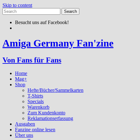
Skip to content
Besucht uns auf Facebook!
Amiga Germany Fan'zine
Von Fans für Fans
Home
Mag+
Shop
Hefte/Bücher/Sammelkarten
T-Shirts
Specials
Warenkorb
Zum Kundenkonto
Reklamationserfassung
Ausgaben
Fanzine online lesen
Über uns