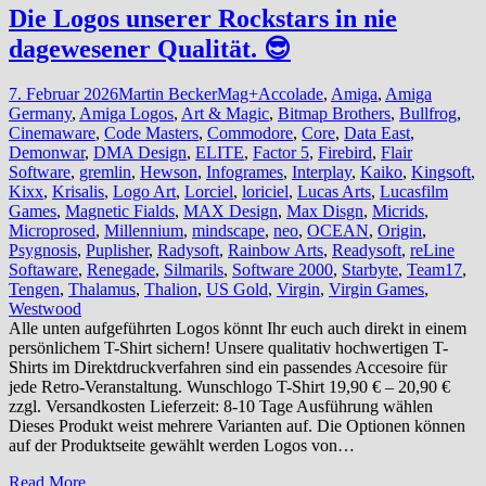
Die Logos unserer Rockstars in nie
dagewesener Qualität. 😎
7. Februar 2026
Martin Becker
Mag+
Accolade
,
Amiga
,
Amiga
Germany
,
Amiga Logos
,
Art & Magic
,
Bitmap Brothers
,
Bullfrog
,
Cinemaware
,
Code Masters
,
Commodore
,
Core
,
Data East
,
Demonwar
,
DMA Design
,
ELITE
,
Factor 5
,
Firebird
,
Flair
Software
,
gremlin
,
Hewson
,
Infogrames
,
Interplay
,
Kaiko
,
Kingsoft
,
Kixx
,
Krisalis
,
Logo Art
,
Lorciel
,
loriciel
,
Lucas Arts
,
Lucasfilm
Games
,
Magnetic Fialds
,
MAX Design
,
Max Disgn
,
Micrids
,
Microprosed
,
Millennium
,
mindscape
,
neo
,
OCEAN
,
Origin
,
Psygnosis
,
Puplisher
,
Radysoft
,
Rainbow Arts
,
Readysoft
,
reLine
Softaware
,
Renegade
,
Silmarils
,
Software 2000
,
Starbyte
,
Team17
,
Tengen
,
Thalamus
,
Thalion
,
US Gold
,
Virgin
,
Virgin Games
,
Westwood
Alle unten aufgeführten Logos könnt Ihr euch auch direkt in einem
persönlichem T-Shirt sichern! Unsere qualitativ hochwertigen T-
Shirts im Direktdruckverfahren sind ein passendes Accesoire für
jede Retro-Veranstaltung. Wunschlogo T-Shirt 19,90 € – 20,90 €
zzgl. Versandkosten Lieferzeit: 8-10 Tage Ausführung wählen
Dieses Produkt weist mehrere Varianten auf. Die Optionen können
auf der Produktseite gewählt werden Logos von…
Read More