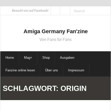
Skip
Besucht uns auf Facebook!
to
content
Amiga Germany Fan'zine
Von Fans für Fans
Home
Mag+
Shop
Ausgaben
Fanzine online lesen
Über uns
Impressum
SCHLAGWORT:
ORIGIN