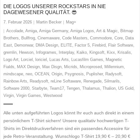
DIE LOGOS UNSERER ROCKSTARS IN NIE
DAGEWESENER QUALITÄT. 😎
7. Februar 2026
Martin Becker
Mag+
Accolade
,
Amiga
,
Amiga Germany
,
Amiga Logos
,
Art & Magic
,
Bitmap
Brothers
,
Bullfrog
,
Cinemaware
,
Code Masters
,
Commodore
,
Core
,
Data
East
,
Demonwar
,
DMA Design
,
ELITE
,
Factor 5
,
Firebird
,
Flair Software
,
gremlin
,
Hewson
,
Infogrames
,
Interplay
,
Kaiko
,
Kingsoft
,
Kixx
,
Krisalis
,
Logo Art
,
Lorciel
,
loriciel
,
Lucas Arts
,
Lucasfilm Games
,
Magnetic
Fialds
,
MAX Design
,
Max Disgn
,
Micrids
,
Microprosed
,
Millennium
,
mindscape
,
neo
,
OCEAN
,
Origin
,
Psygnosis
,
Puplisher
,
Radysoft
,
Rainbow Arts
,
Readysoft
,
reLine Softaware
,
Renegade
,
Silmarils
,
Software 2000
,
Starbyte
,
Team17
,
Tengen
,
Thalamus
,
Thalion
,
US Gold
,
Virgin
,
Virgin Games
,
Westwood
Alle unten aufgeführten Logos könnt Ihr euch auch direkt in einem
persönlichem T-Shirt sichern! Unsere qualitativ hochwertigen T-
Shirts im Direktdruckverfahren sind ein passendes Accesoire für
jede Retro-Veranstaltung. Wunschlogo T-Shirt 19,90 € – 20,90 €