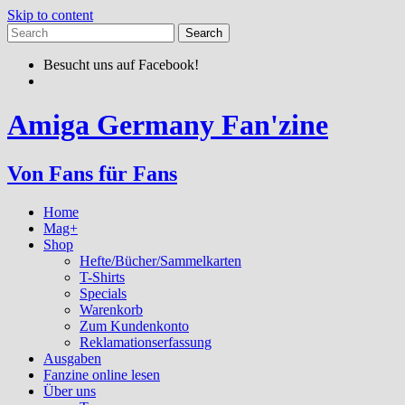
Skip to content
Besucht uns auf Facebook!
Amiga Germany Fan'zine
Von Fans für Fans
Home
Mag+
Shop
Hefte/Bücher/Sammelkarten
T-Shirts
Specials
Warenkorb
Zum Kundenkonto
Reklamationserfassung
Ausgaben
Fanzine online lesen
Über uns