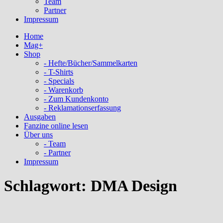
Team
Partner
Impressum
Home
Mag+
Shop
- Hefte/Bücher/Sammelkarten
- T-Shirts
- Specials
- Warenkorb
- Zum Kundenkonto
- Reklamationserfassung
Ausgaben
Fanzine online lesen
Über uns
- Team
- Partner
Impressum
Schlagwort:
DMA Design