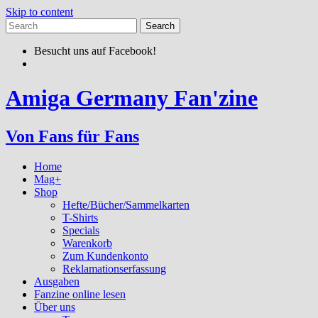
Skip to content
Besucht uns auf Facebook!
Amiga Germany Fan'zine
Von Fans für Fans
Home
Mag+
Shop
Hefte/Bücher/Sammelkarten
T-Shirts
Specials
Warenkorb
Zum Kundenkonto
Reklamationserfassung
Ausgaben
Fanzine online lesen
Über uns