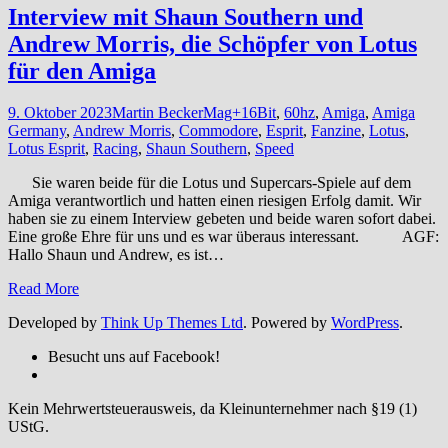
Interview mit Shaun Southern und
Andrew Morris, die Schöpfer von Lotus
für den Amiga
9. Oktober 2023
Martin Becker
Mag+
16Bit
,
60hz
,
Amiga
,
Amiga
Germany
,
Andrew Morris
,
Commodore
,
Esprit
,
Fanzine
,
Lotus
,
Lotus Esprit
,
Racing
,
Shaun Southern
,
Speed
Sie waren beide für die Lotus und Supercars-Spiele auf dem
Amiga verantwortlich und hatten einen riesigen Erfolg damit. Wir
haben sie zu einem Interview gebeten und beide waren sofort dabei.
Eine große Ehre für uns und es war überaus interessant. AGF:
Hallo Shaun und Andrew, es ist…
Read More
Developed by
Think Up Themes Ltd
. Powered by
WordPress
.
Besucht uns auf Facebook!
Kein Mehrwertsteuerausweis, da Kleinunternehmer nach §19 (1)
UStG.