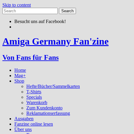
Skip to content
Besucht uns auf Facebook!
Amiga Germany Fan'zine
Von Fans für Fans
Home
Mag+
Shop
Hefte/Bücher/Sammelkarten
T-Shirts
Specials
Warenkorb
Zum Kundenkonto
Reklamationserfassung
Ausgaben
Fanzine online lesen
Über uns