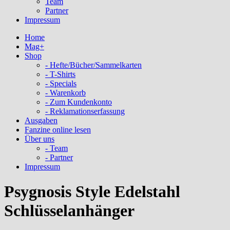
Team
Partner
Impressum
Home
Mag+
Shop
- Hefte/Bücher/Sammelkarten
- T-Shirts
- Specials
- Warenkorb
- Zum Kundenkonto
- Reklamationserfassung
Ausgaben
Fanzine online lesen
Über uns
- Team
- Partner
Impressum
Psygnosis Style Edelstahl
Schlüsselanhänger