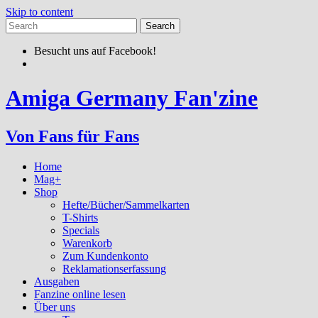
Skip to content
Besucht uns auf Facebook!
Amiga Germany Fan'zine
Von Fans für Fans
Home
Mag+
Shop
Hefte/Bücher/Sammelkarten
T-Shirts
Specials
Warenkorb
Zum Kundenkonto
Reklamationserfassung
Ausgaben
Fanzine online lesen
Über uns