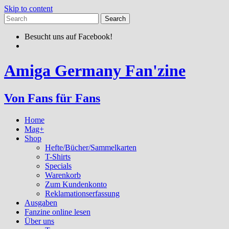
Skip to content
Besucht uns auf Facebook!
Amiga Germany Fan'zine
Von Fans für Fans
Home
Mag+
Shop
Hefte/Bücher/Sammelkarten
T-Shirts
Specials
Warenkorb
Zum Kundenkonto
Reklamationserfassung
Ausgaben
Fanzine online lesen
Über uns