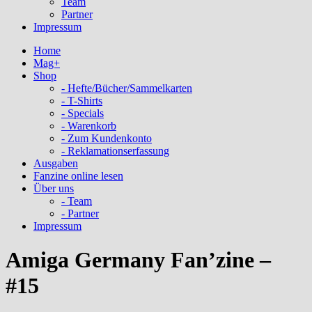
Team
Partner
Impressum
Home
Mag+
Shop
- Hefte/Bücher/Sammelkarten
- T-Shirts
- Specials
- Warenkorb
- Zum Kundenkonto
- Reklamationserfassung
Ausgaben
Fanzine online lesen
Über uns
- Team
- Partner
Impressum
Amiga Germany Fan’zine –
#15