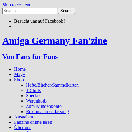
Skip to content
Besucht uns auf Facebook!
Amiga Germany Fan'zine
Von Fans für Fans
Home
Mag+
Shop
Hefte/Bücher/Sammelkarten
T-Shirts
Specials
Warenkorb
Zum Kundenkonto
Reklamationserfassung
Ausgaben
Fanzine online lesen
Über uns