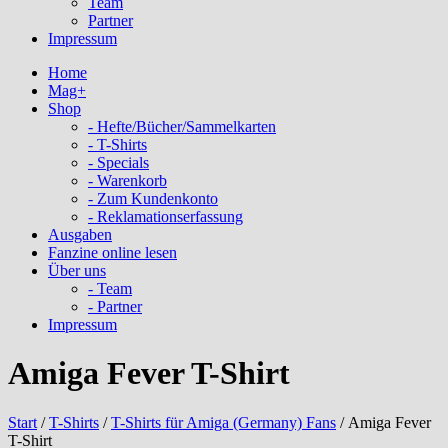
Team
Partner
Impressum
Home
Mag+
Shop
- Hefte/Bücher/Sammelkarten
- T-Shirts
- Specials
- Warenkorb
- Zum Kundenkonto
- Reklamationserfassung
Ausgaben
Fanzine online lesen
Über uns
- Team
- Partner
Impressum
Amiga Fever T-Shirt
Start
/
T-Shirts
/
T-Shirts für Amiga (Germany) Fans
/ Amiga Fever
T-Shirt